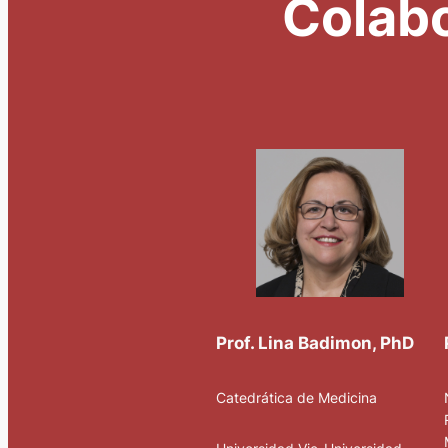
Colabo
Prof. Lina Badimon, PhD
Catedrática de Medicina